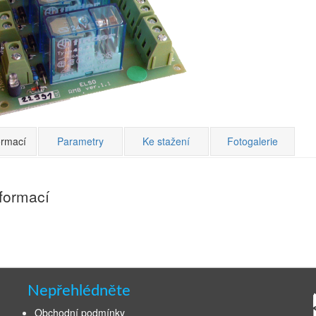
ormací
Parametry
Ke stažení
Fotogalerie
nformací
Nepřehlédněte
Obchodní podmínky