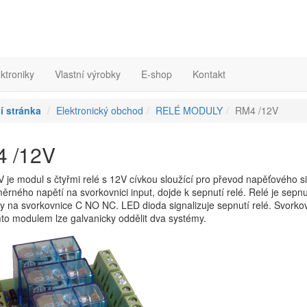
ktroniky
Vlastní výrobky
E-shop
Kontakt
í stránka
Elektronický obchod
RELÉ MODULY
RM4 /12V
 /12V
je modul s čtyřmi relé s 12V cívkou sloužící pro převod napěťového si
ěrného napětí na svorkovnici input, dojde k sepnutí relé. Relé je sepnu
 na svorkovnice C NO NC. LED dioda signalizuje sepnutí relé. Svorkov
mto modulem lze galvanicky oddělit dva systémy.