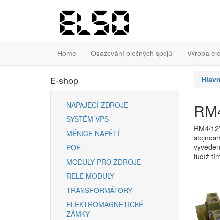
Home
Osazování plošných spojů
Výroba ele
E-shop
Hlavn
NAPÁJECÍ ZDROJE
RM4
SYSTÉM VPS
RM4/12V 
MĚNIČE NAPĚTÍ
stejnosm
vyvedeny
POE
tudíž tí
MODULY PRO ZDROJE
RELÉ MODULY
TRANSFORMÁTORY
ELEKTROMAGNETICKÉ
ZÁMKY